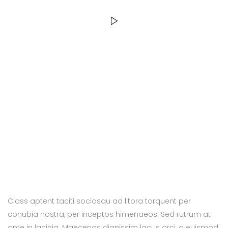
Class aptent taciti sociosqu ad litora torquent per
conubia nostra, per inceptos himenaeos. Sed rutrum at
ante in lacinia. Maecenas dignissim lacus orci, a euismod