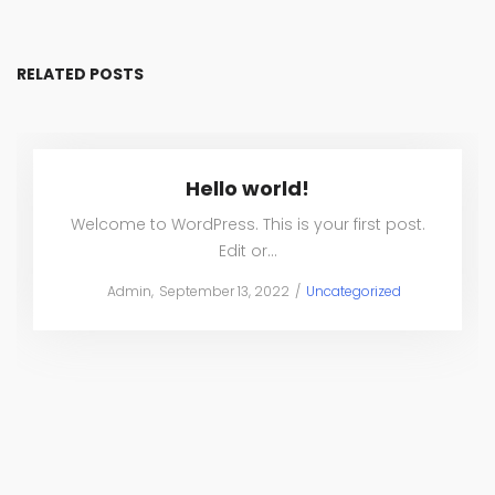
RELATED POSTS
Hello world!
Welcome to WordPress. This is your first post.
Edit or…
Posted
Posted
by
Admin
September 13, 2022
Uncategorized
on
in